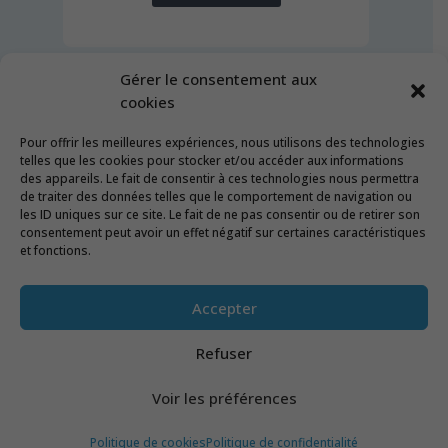
Gérer le consentement aux
cookies
Pour offrir les meilleures expériences, nous utilisons des technologies
telles que les cookies pour stocker et/ou accéder aux informations
des appareils. Le fait de consentir à ces technologies nous permettra
de traiter des données telles que le comportement de navigation ou
les ID uniques sur ce site. Le fait de ne pas consentir ou de retirer son
consentement peut avoir un effet négatif sur certaines caractéristiques
et fonctions.
Entrainement médical
Formations
Service
Tarifs
A propos
Évènements
Contact
Accepter
Refuser
© C'est plus Canin & Cie 2020 - Tous droits réservés
Voir les préférences
-
Mentions légales
-
Politique de confidentialité
-
Politique de cookies
-
Plan du site
Politique de cookies
Politique de confidentialité