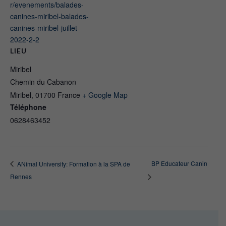
r/evenements/balades-
canines-miribel-balades-
canines-miribel-juillet-
2022-2-2
LIEU
Miribel
Chemin du Cabanon
Miribel
,
01700
France
+ Google Map
Téléphone
0628463452
BP Educateur Canin
ANimal University: Formation à la SPA de
Rennes