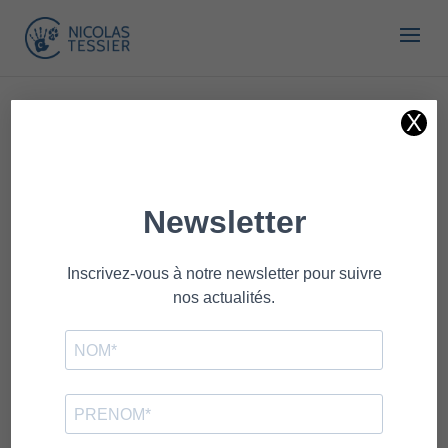
X
« Tous les Évènements
Cet évènement est passé.
Balades Canines Miribel
Juillet 2022
16 juillet 2022- 9:00 am
|
11:00 am